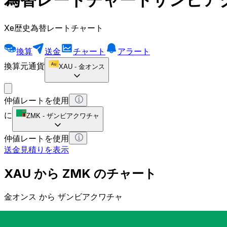
Xe歴史為替レートチャート
換算
送金
チャート
アラート
換算元通貨
XAU
-
金オンス
仲値レートを使用
に
ZMK
-
ザンビアクワチャ
仲値レートを使用
送金見積りを表示
XAU から ZMK のチャート
金オンス から ザンビアクワチャ
1 XAU = 0 ZMK