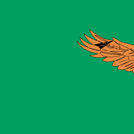
のみを目的としたものです。送金時にはこのレートは適用され
は XAU から USD のレートです。 金オンス の通貨コード