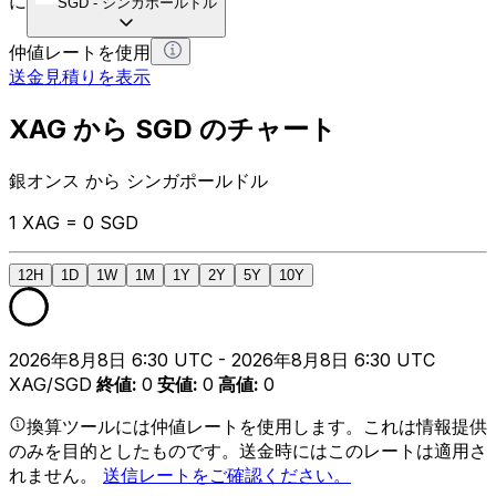
に
SGD
-
シンガポールドル
仲値レートを使用
送金見積りを表示
XAG から SGD のチャート
銀オンス から シンガポールドル
1 XAG = 0 SGD
12H
1D
1W
1M
1Y
2Y
5Y
10Y
2026年8月8日 6:30 UTC - 2026年8月8日 6:30 UTC
XAG/SGD
終値
:
0
安値
:
0
高値
:
0
換算ツールには仲値レートを使用します。これは情報提供
のみを目的としたものです。送金時にはこのレートは適用さ
れません。
送信レートをご確認ください。