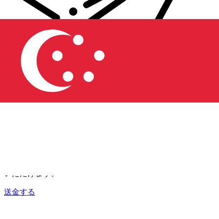
Xe 国際送金
オンラインの送金が迅速、安全、簡単に行えます。ライブの
追跡と通知に加え、柔軟な配信と支払いオプションをご利用
いただけます。
送金する