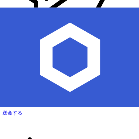
Xe 国際送金
オンラインの送金が迅速、安全、簡単に行えます。ライブの
追跡と通知に加え、柔軟な配信と支払いオプションをご利用
いただけます。
送金する