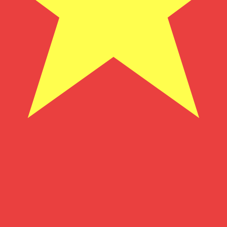
為替レートは SRG から USD のレートです。 スリナムギ
通貨
金利
JPY
0.75%
CHF
0.00%
EUR
4.25%
USD
3.75%
CAD
2.25%
AUD
3.60%
NZD
2.25%
GBP
3.75%