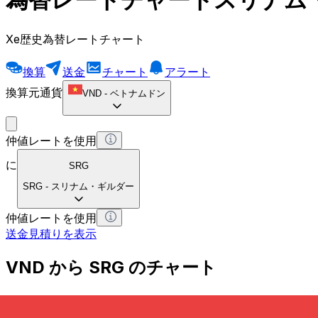
Xe歴史為替レートチャート
換算
送金
チャート
アラート
換算元通貨
VND
-
ベトナムドン
仲値レートを使用
に
SRG
SRG
-
スリナム・ギルダー
仲値レートを使用
送金見積りを表示
VND から SRG のチャート
ベトナムドン から スリナム・ギルダー