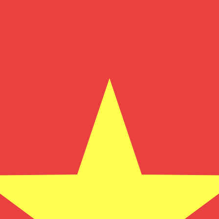
のみを目的としたものです。送金時にはこのレートは適用され
ートは VND から USD のレートです。 ベトナムドン の通