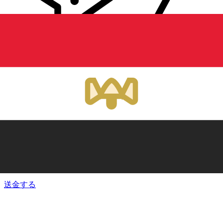
Xe 国際送金
オンラインの送金が迅速、安全、簡単に行えます。ライブの
追跡と通知に加え、柔軟な配信と支払いオプションをご利用
いただけます。
送金する