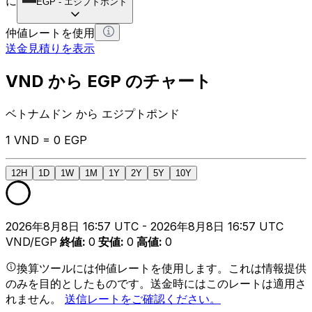
に
EGP
-
エジプトポンド
仲値レートを使用
送金見積りを表示
VND から EGP のチャート
ベトナムドン から エジプトポンド
1 VND = 0 EGP
12H
1D
1W
1M
1Y
2Y
5Y
10Y
2026年8月8日 16:57 UTC - 2026年8月8日 16:57 UTC
VND/EGP
終値
:
0
安値
:
0
高値
:
0
換算ツールには仲値レートを使用します。これは情報提供
のみを目的としたものです。送金時にはこのレートは適用さ
れません。
送信レートをご確認ください。