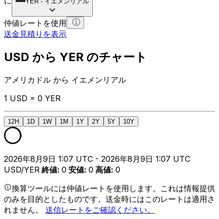
に
YER
-
イエメンリアル
仲値レートを使用
送金見積りを表示
USD から YER のチャート
アメリカドル から イエメンリアル
1 USD = 0 YER
12H
1D
1W
1M
1Y
2Y
5Y
10Y
2026年8月9日 1:07 UTC - 2026年8月9日 1:07 UTC
USD/YER
終値
:
0
安値
:
0
高値
:
0
換算ツールには仲値レートを使用します。これは情報提供
のみを目的としたものです。送金時にはこのレートは適用さ
れません。
送信レートをご確認ください。