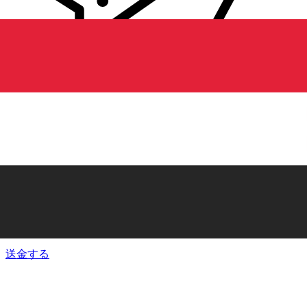
Xe 国際送金
オンラインの送金が迅速、安全、簡単に行えます。ライブの
追跡と通知に加え、柔軟な配信と支払いオプションをご利用
いただけます。
送金する