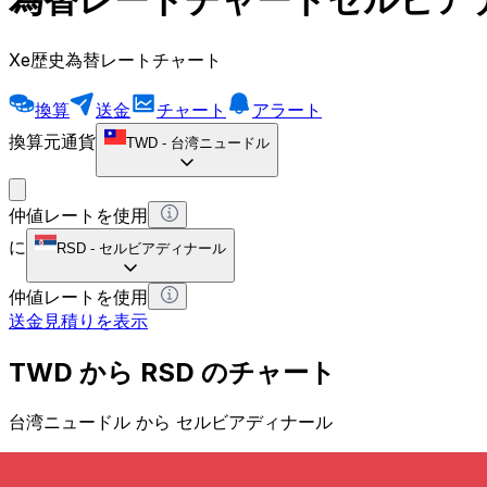
Xe歴史為替レートチャート
換算
送金
チャート
アラート
換算元通貨
TWD
-
台湾ニュードル
仲値レートを使用
に
RSD
-
セルビアディナール
仲値レートを使用
送金見積りを表示
TWD から RSD のチャート
台湾ニュードル から セルビアディナール
1 TWD = 0 RSD