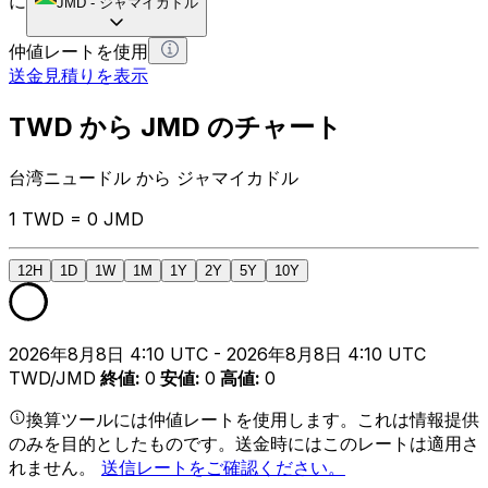
に
JMD
-
ジャマイカドル
仲値レートを使用
送金見積りを表示
TWD から JMD のチャート
台湾ニュードル から ジャマイカドル
1 TWD = 0 JMD
12H
1D
1W
1M
1Y
2Y
5Y
10Y
2026年8月8日 4:10 UTC - 2026年8月8日 4:10 UTC
TWD/JMD
終値
:
0
安値
:
0
高値
:
0
換算ツールには仲値レートを使用します。これは情報提供
のみを目的としたものです。送金時にはこのレートは適用さ
れません。
送信レートをご確認ください。