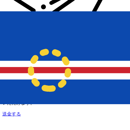
Xe 国際送金
オンラインの送金が迅速、安全、簡単に行えます。ライブの
追跡と通知に加え、柔軟な配信と支払いオプションをご利用
いただけます。
送金する