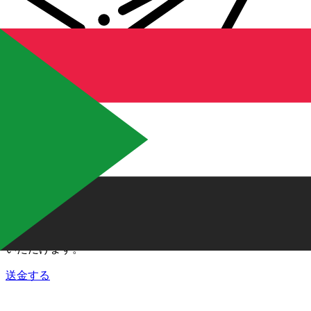
Xe 国際送金
オンラインの送金が迅速、安全、簡単に行えます。ライブの
追跡と通知に加え、柔軟な配信と支払いオプションをご利用
いただけます。
送金する