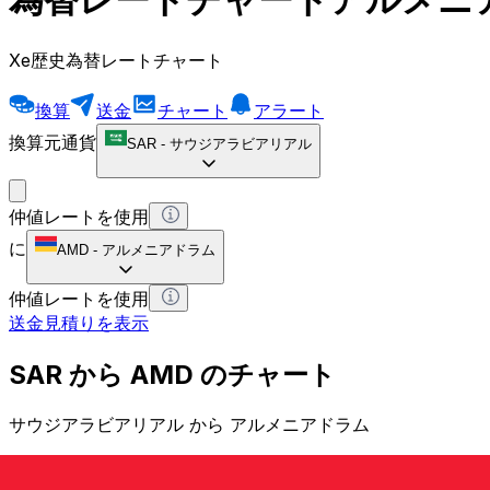
Xe歴史為替レートチャート
換算
送金
チャート
アラート
換算元通貨
SAR
-
サウジアラビアリアル
仲値レートを使用
に
AMD
-
アルメニアドラム
仲値レートを使用
送金見積りを表示
SAR から AMD のチャート
サウジアラビアリアル から アルメニアドラム
1 SAR = 0 AMD