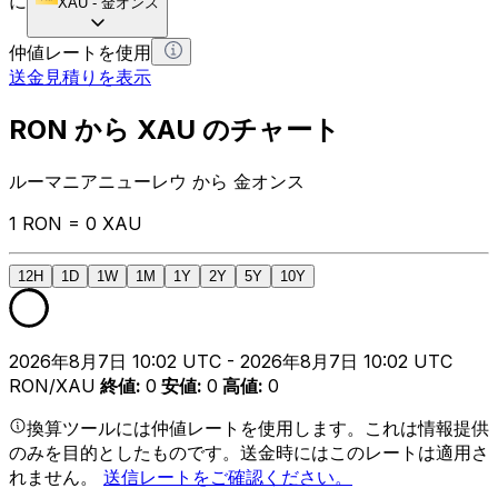
に
XAU
-
金オンス
仲値レートを使用
送金見積りを表示
RON から XAU のチャート
ルーマニアニューレウ から 金オンス
1 RON = 0 XAU
12H
1D
1W
1M
1Y
2Y
5Y
10Y
2026年8月7日 10:02 UTC - 2026年8月7日 10:02 UTC
RON/XAU
終値
:
0
安値
:
0
高値
:
0
換算ツールには仲値レートを使用します。これは情報提供
のみを目的としたものです。送金時にはこのレートは適用さ
れません。
送信レートをご確認ください。