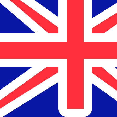
12H
1D
1W
1M
1Y
2Y
5Y
10Y
2026年8月6日 9:22 UTC - 2026年8月6日 9:22 UTC
RON/NZD
終値
:
0
安値
:
0
高値
:
0
換算ツールには仲値レートを使用します。これは情報提供
人気の アメリカドル (USD) ペア
為替情報
RON
-
ルーマニアニューレウ
弊社の通貨ランキングによると、最も人気の ルーマニアニューレウ
す。
More
ルーマニアニューレウ
info