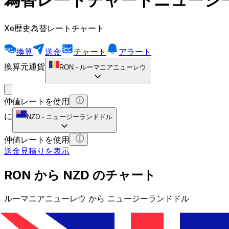
Xe歴史為替レートチャート
換算
送金
チャート
アラート
換算元通貨
RON
-
ルーマニアニューレウ
仲値レートを使用
に
NZD
-
ニュージーランドドル
仲値レートを使用
送金見積りを表示
RON から NZD のチャート
ルーマニアニューレウ から ニュージーランドドル
1 RON = 0 NZD