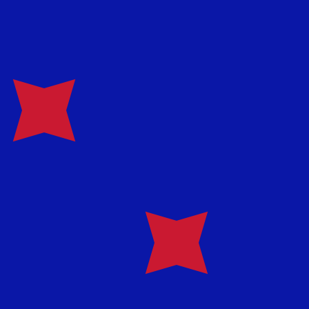
ません。
送信レートをご確認ください。
ューレウ の通貨コードは RON です。 通貨記号は lei で