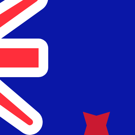
のみを目的としたものです。送金時にはこのレートは適用され
 為替レートは RON から USD のレートです。 ルーマニアニ