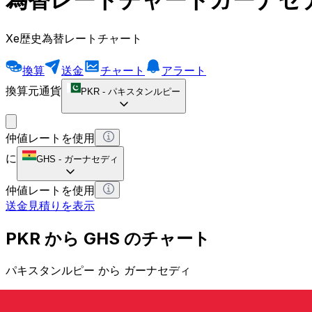
Xe歴史為替レートチャート
換算
送金
チャート
アラート
換算元通貨
PKR
-
パキスタンルピー
仲値レートを使用
に
GHS
-
ガーナセディ
仲値レートを使用
送金見積りを表示
PKR から GHS のチャート
パキスタンルピー から ガーナセディ
1 PKR = 0 GHS