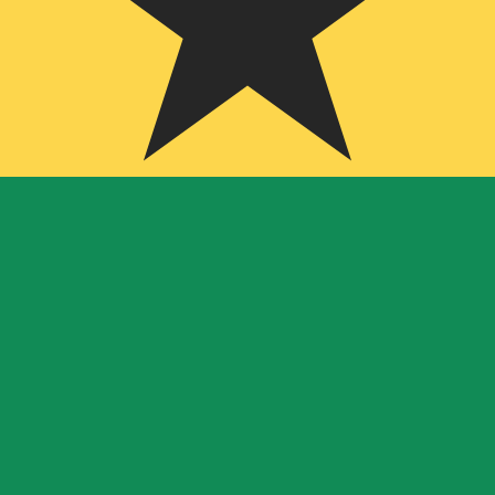
ートは GHS から USD のレートです。 ガーナセディ の通
通貨
金利
JPY
0.75%
CHF
0.00%
EUR
4.25%
USD
3.75%
CAD
2.25%
AUD
3.60%
NZD
2.25%
GBP
3.75%