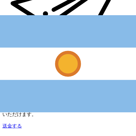
Xe 国際送金
オンラインの送金が迅速、安全、簡単に行えます。ライブの
追跡と通知に加え、柔軟な配信と支払いオプションをご利用
いただけます。
送金する