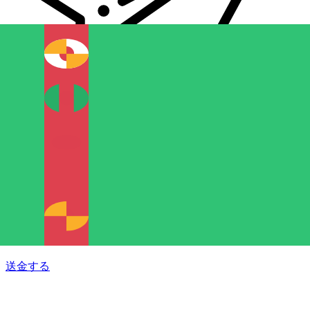
Xe 国際送金
オンラインの送金が迅速、安全、簡単に行えます。ライブの
追跡と通知に加え、柔軟な配信と支払いオプションをご利用
いただけます。
送金する