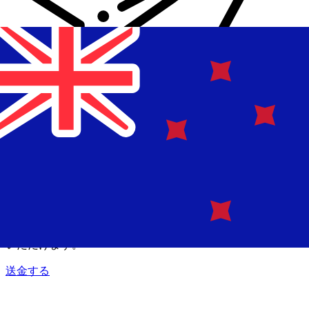
Xe 国際送金
オンラインの送金が迅速、安全、簡単に行えます。ライブの
追跡と通知に加え、柔軟な配信と支払いオプションをご利用
いただけます。
送金する