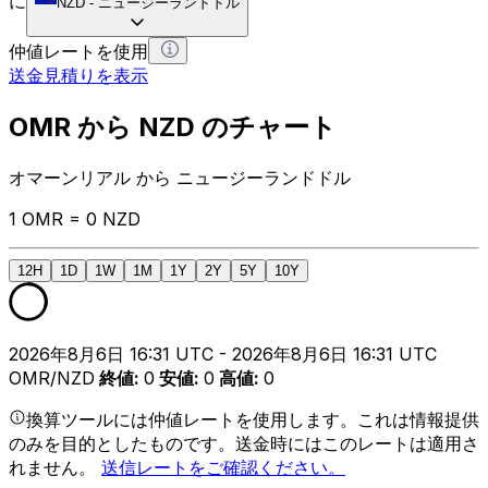
に
NZD
-
ニュージーランドドル
仲値レートを使用
送金見積りを表示
OMR から NZD のチャート
オマーンリアル から ニュージーランドドル
1 OMR = 0 NZD
12H
1D
1W
1M
1Y
2Y
5Y
10Y
2026年8月6日 16:31 UTC - 2026年8月6日 16:31 UTC
OMR/NZD
終値
:
0
安値
:
0
高値
:
0
換算ツールには仲値レートを使用します。これは情報提供
のみを目的としたものです。送金時にはこのレートは適用さ
れません。
送信レートをご確認ください。