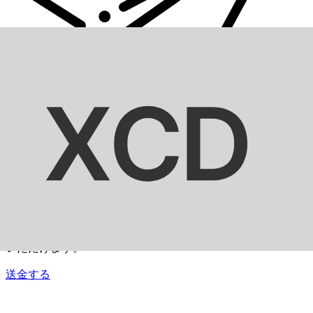
Xe 国際送金
オンラインの送金が迅速、安全、簡単に行えます。ライブの
追跡と通知に加え、柔軟な配信と支払いオプションをご利用
いただけます。
送金する