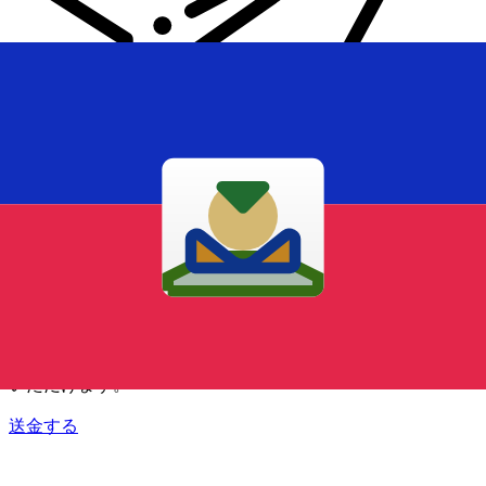
Xe 国際送金
オンラインの送金が迅速、安全、簡単に行えます。ライブの
追跡と通知に加え、柔軟な配信と支払いオプションをご利用
いただけます。
送金する