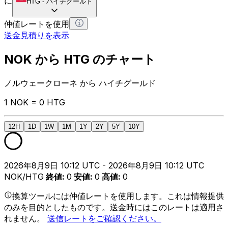
に
HTG
-
ハイチグールド
仲値レートを使用
送金見積りを表示
NOK から HTG のチャート
ノルウェークローネ から ハイチグールド
1 NOK = 0 HTG
12H
1D
1W
1M
1Y
2Y
5Y
10Y
2026年8月9日 10:12 UTC - 2026年8月9日 10:12 UTC
NOK/HTG
終値
:
0
安値
:
0
高値
:
0
換算ツールには仲値レートを使用します。これは情報提供
のみを目的としたものです。送金時にはこのレートは適用さ
れません。
送信レートをご確認ください。