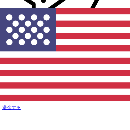
Xe 国際送金
オンラインの送金が迅速、安全、簡単に行えます。ライブの
追跡と通知に加え、柔軟な配信と支払いオプションをご利用
いただけます。
送金する