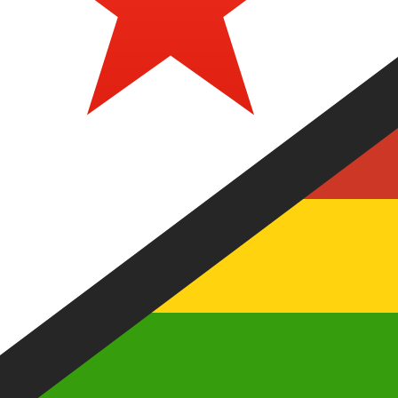
ZWD
-
ジンバブエドル
弊社の通貨ランキングによると、最も人気の ジンバブエドル 為替
More
ジンバブエドル
info
リアルタイム為替レート
通貨ペア
レート
変動
EUR / USD
1.15221
▼
GBP / EUR
1.16756
▲
USD / JPY
158.420
▲
GBP / USD
1.34528
▼
USD / CHF
0.812721
▲
USD / CAD
1.40186
▲
EUR / JPY
182.533
▲
AUD / USD
0.702593
▼