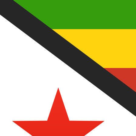
12H
1D
1W
1M
1Y
2Y
5Y
10Y
2026年8月7日 4:17 UTC - 2026年8月7日 4:17 UTC
MYR/ZWD
終値
:
0
安値
:
0
高値
:
0
換算ツールには仲値レートを使用します。これは情報提供
人気の アメリカドル (USD) ペア
為替情報
MYR
-
マレーシアリンギット
弊社の通貨ランキングによると、最も人気の マレーシアリンギット
です。
More
マレーシアリンギット
info