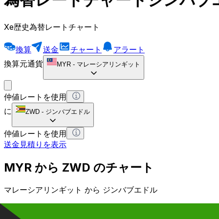
Xe歴史為替レートチャート
換算
送金
チャート
アラート
換算元通貨
MYR
-
マレーシアリンギット
仲値レートを使用
に
ZWD
-
ジンバブエドル
仲値レートを使用
送金見積りを表示
MYR から ZWD のチャート
マレーシアリンギット から ジンバブエドル
1 MYR = 0 ZWD