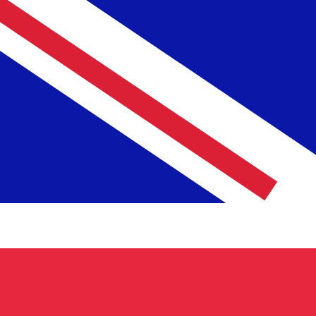
12H
1D
1W
1M
1Y
2Y
5Y
10Y
2026年8月7日 9:51 UTC - 2026年8月7日 9:51 UTC
MYR/GBP
終値
:
0
安値
:
0
高値
:
0
換算ツールには仲値レートを使用します。これは情報提供
人気の アメリカドル (USD) ペア
為替情報
MYR
-
マレーシアリンギット
弊社の通貨ランキングによると、最も人気の マレーシアリンギット
です。
More
マレーシアリンギット
info