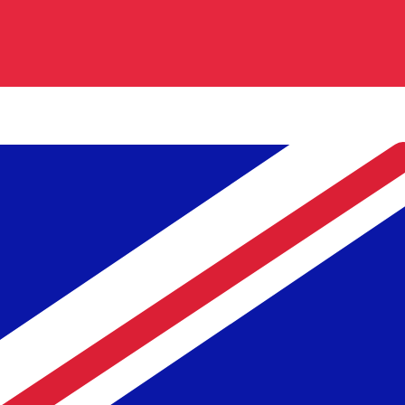
GBP
-
イギリスポンド
弊社の通貨ランキングによると、最も人気の イギリスポンド 為替
More
イギリスポンド
info
リアルタイム為替レート
通貨ペア
レート
変動
EUR / USD
1.15293
▼
GBP / EUR
1.16590
▲
USD / JPY
158.357
▲
GBP / USD
1.34420
▼
USD / CHF
0.810401
▲
USD / CAD
1.40168
▲
EUR / JPY
182.575
▲
AUD / USD
0.704077
▼