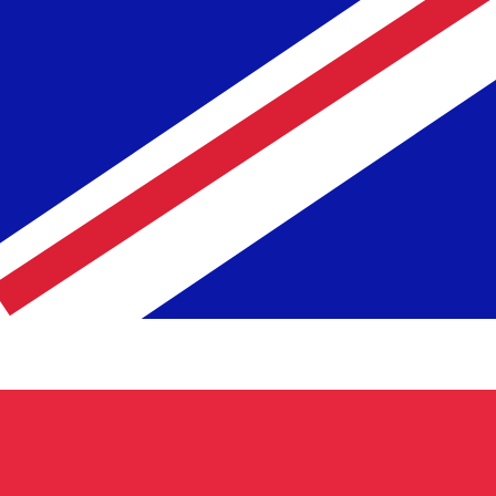
ません。
送信レートをご確認ください。
アリンギット の通貨コードは MYR です。 通貨記号は RM