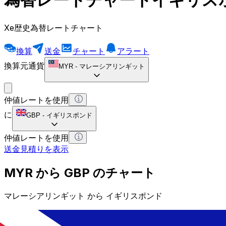
Xe歴史為替レートチャート
換算
送金
チャート
アラート
換算元通貨
MYR
-
マレーシアリンギット
仲値レートを使用
に
GBP
-
イギリスポンド
仲値レートを使用
送金見積りを表示
MYR から GBP のチャート
マレーシアリンギット から イギリスポンド
1 MYR = 0 GBP