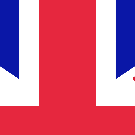
のみを目的としたものです。送金時にはこのレートは適用され
 為替レートは MYR から USD のレートです。 マレーシ