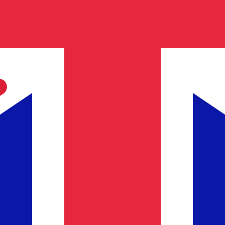
レートは GBP から USD のレートです。 イギリスポンド 
通貨
金利
JPY
0.75%
CHF
0.00%
EUR
4.25%
USD
3.75%
CAD
2.25%
AUD
3.60%
NZD
2.25%
GBP
3.75%