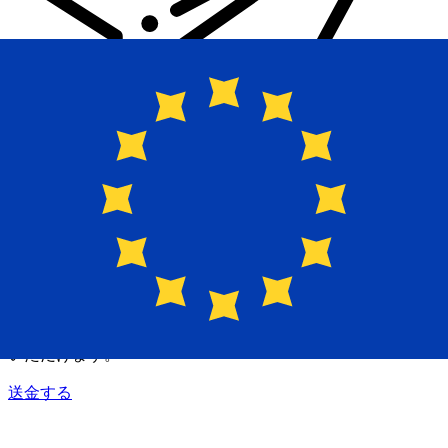
Xe 国際送金
オンラインの送金が迅速、安全、簡単に行えます。ライブの
追跡と通知に加え、柔軟な配信と支払いオプションをご利用
いただけます。
送金する