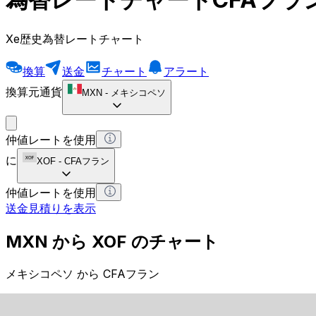
Xe歴史為替レートチャート
換算
送金
チャート
アラート
換算元通貨
MXN
-
メキシコペソ
仲値レートを使用
に
XOF
-
CFAフラン
仲値レートを使用
送金見積りを表示
MXN から XOF のチャート
メキシコペソ から CFAフラン
1 MXN = 0 XOF