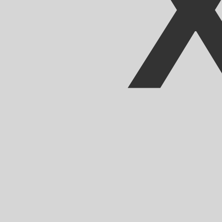
XOF
-
CFAフラン
弊社の通貨ランキングによると、最も人気の CFAフラン 為替レー
More
CFAフラン
info
リアルタイム為替レート
通貨ペア
レート
変動
EUR / USD
1.15332
▼
GBP / EUR
1.16865
▲
USD / JPY
157.824
▲
GBP / USD
1.34783
▼
USD / CHF
0.808806
▲
USD / CAD
1.39473
▲
EUR / JPY
182.022
▼
AUD / USD
0.706688
▼
XE通貨データAPI