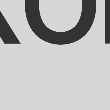
トは XOF から USD のレートです。 CFAフラン の通貨コー
通貨
金利
JPY
0.75%
CHF
0.00%
EUR
4.25%
USD
3.75%
CAD
2.25%
AUD
3.60%
NZD
2.25%
GBP
3.75%