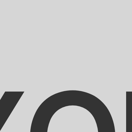
のみを目的としたものです。送金時にはこのレートは適用され
ートは MXN から USD のレートです。 メキシコペソ の通