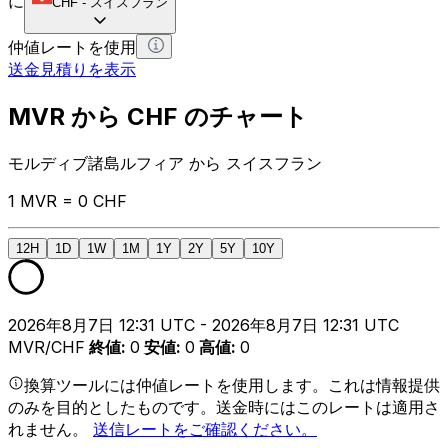
に
CHF
-
スイスフラン
仲値レートを使用
送金見積りを表示
MVR から CHF のチャート
モルディブ諸島ルフィア から スイスフラン
1 MVR = 0 CHF
12H
1D
1W
1M
1Y
2Y
5Y
10Y
2026年8月7日 12:31 UTC - 2026年8月7日 12:31 UTC
MVR/CHF
終値
:
0
安値
:
0
高値
:
0
換算ツールには仲値レートを使用します。これは情報提供
のみを目的としたものです。送金時にはこのレートは適用さ
れません。
送信レートをご確認ください。