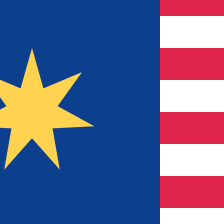
のみを目的としたものです。送金時にはこのレートは適用され
ートは MTL から USD のレートです。 マルタリラ の通貨