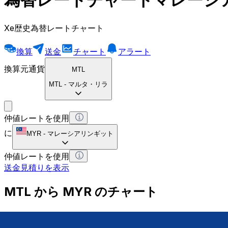
Xe歴史為替レートチャート
換算
送金
チャート
アラート
換算元通貨
MTL
MTL
-
マルタ・リラ
仲値レートを使用
に
MYR
-
マレーシアリンギット
仲値レートを使用
送金見積りを表示
MTL から MYR のチャート
マルタ・リラ から マレーシアリンギット