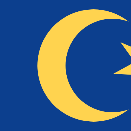
1 MTL = 0 MYR
12H
1D
1W
1M
1Y
2Y
5Y
10Y
2026年8月7日 9:09 UTC - 2026年8月7日 9:09 UTC
MTL/MYR
終値
:
0
安値
:
0
高値
:
0
換算ツールには仲値レートを使用します。これは情報提供
人気の アメリカドル (USD) ペア
為替情報
MTL
-
マルタ・リラ
弊社の通貨ランキングによると、最も人気の マルタ・リラ 為替レ