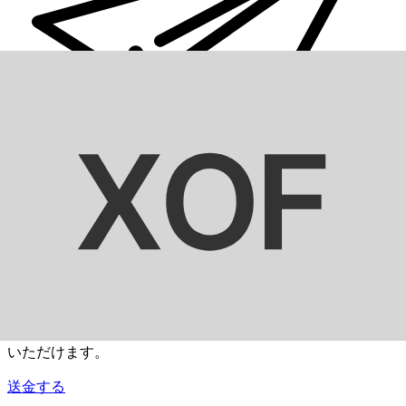
Xe 国際送金
オンラインの送金が迅速、安全、簡単に行えます。ライブの
追跡と通知に加え、柔軟な配信と支払いオプションをご利用
いただけます。
送金する