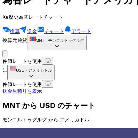
Xe歴史為替レートチャート
換算
送金
チャート
アラート
換算元通貨
MNT
-
モンゴルトゥグルグ
仲値レートを使用
に
USD
-
アメリカドル
仲値レートを使用
送金見積りを表示
MNT から USD のチャート
モンゴルトゥグルグ から アメリカドル
1 MNT = 0 USD