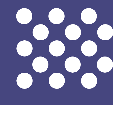
12H
1D
1W
1M
1Y
2Y
5Y
10Y
2026年8月6日 3:33 UTC - 2026年8月6日 3:33 UTC
MNT/USD
終値
:
0
安値
:
0
高値
:
0
換算ツールには仲値レートを使用します。これは情報提供
人気の アメリカドル (USD) ペア
為替情報
MNT
-
モンゴルトゥグルグ
弊社の通貨ランキングによると、最も人気の モンゴルトゥグルグ 
More
モンゴルトゥグルグ
info