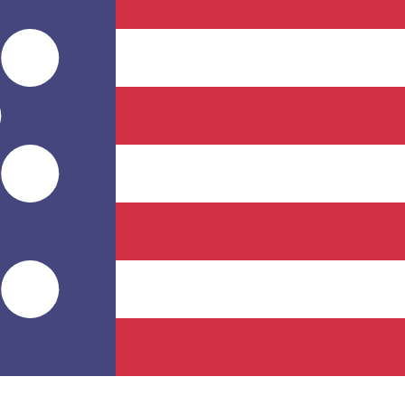
のみを目的としたものです。送金時にはこのレートは適用され
為替レートは MNT から USD のレートです。 モンゴルト