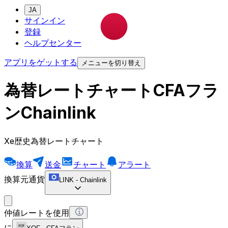
JA
サインイン
登録
ヘルプセンター
アプリをゲットする
メニューを切り替え
為替レートチャートCFAフラ
ンChainlink
Xe歴史為替レートチャート
換算
送金
チャート
アラート
換算元通貨
LINK
-
Chainlink
仲値レートを使用
に