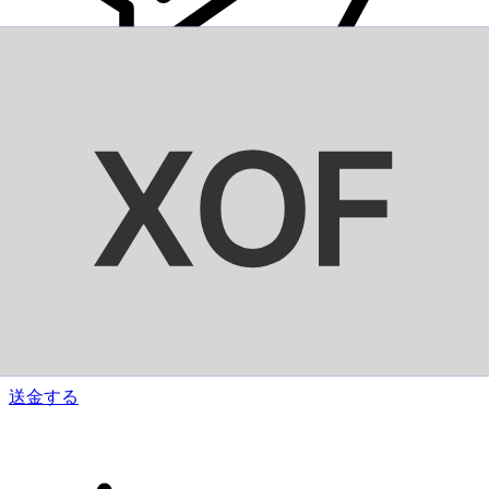
Xe 国際送金
オンラインの送金が迅速、安全、簡単に行えます。ライブの
追跡と通知に加え、柔軟な配信と支払いオプションをご利用
いただけます。
送金する