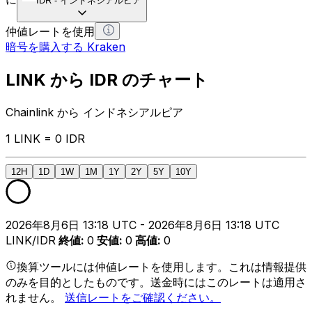
IDR
-
インドネシアルピア
仲値レートを使用
暗号を購入する Kraken
LINK から IDR のチャート
Chainlink から インドネシアルピア
1 LINK = 0 IDR
12H
1D
1W
1M
1Y
2Y
5Y
10Y
2026年8月6日 13:18 UTC - 2026年8月6日 13:18 UTC
LINK/IDR
終値
:
0
安値
:
0
高値
:
0
換算ツールには仲値レートを使用します。これは情報提供
のみを目的としたものです。送金時にはこのレートは適用さ
れません。
送信レートをご確認ください。