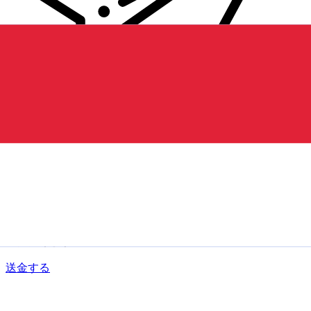
Xe 国際送金
オンラインの送金が迅速、安全、簡単に行えます。ライブの
追跡と通知に加え、柔軟な配信と支払いオプションをご利用
いただけます。
送金する