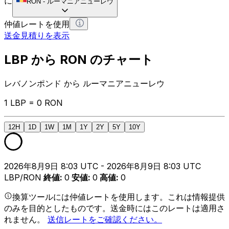
に
RON
-
ルーマニアニューレウ
仲値レートを使用
送金見積りを表示
LBP から RON のチャート
レバノンポンド から ルーマニアニューレウ
1 LBP = 0 RON
12H
1D
1W
1M
1Y
2Y
5Y
10Y
2026年8月9日 8:03 UTC - 2026年8月9日 8:03 UTC
LBP/RON
終値
:
0
安値
:
0
高値
:
0
換算ツールには仲値レートを使用します。これは情報提供
のみを目的としたものです。送金時にはこのレートは適用さ
れません。
送信レートをご確認ください。