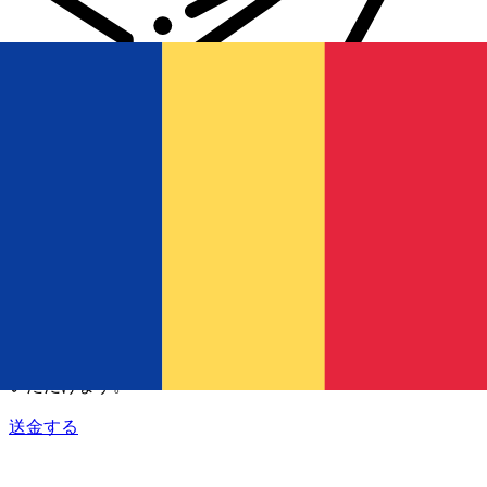
Xe 国際送金
オンラインの送金が迅速、安全、簡単に行えます。ライブの
追跡と通知に加え、柔軟な配信と支払いオプションをご利用
いただけます。
送金する