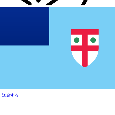
Xe 国際送金
オンラインの送金が迅速、安全、簡単に行えます。ライブの
追跡と通知に加え、柔軟な配信と支払いオプションをご利用
いただけます。
送金する