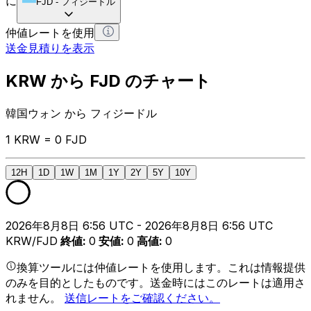
に
FJD
-
フィジードル
仲値レートを使用
送金見積りを表示
KRW から FJD のチャート
韓国ウォン から フィジードル
1 KRW = 0 FJD
12H
1D
1W
1M
1Y
2Y
5Y
10Y
2026年8月8日 6:56 UTC - 2026年8月8日 6:56 UTC
KRW/FJD
終値
:
0
安値
:
0
高値
:
0
換算ツールには仲値レートを使用します。これは情報提供
のみを目的としたものです。送金時にはこのレートは適用さ
れません。
送信レートをご確認ください。