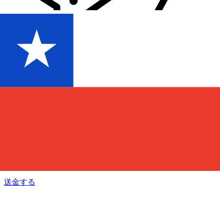
Xe 国際送金
オンラインの送金が迅速、安全、簡単に行えます。ライブの
追跡と通知に加え、柔軟な配信と支払いオプションをご利用
いただけます。
送金する