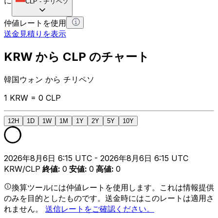
に
CLP
-
チリペソ
仲値レートを使用
送金見積りを表示
KRW から CLP のチャート
韓国ウォン から チリペソ
1 KRW = 0 CLP
12H
1D
1W
1M
1Y
2Y
5Y
10Y
2026年8月6日 6:15 UTC - 2026年8月6日 6:15 UTC
KRW/CLP
終値
:
0
安値
:
0
高値
:
0
換算ツールには仲値レートを使用します。これは情報提供
のみを目的としたものです。送金時にはこのレートは適用さ
れません。
送信レートをご確認ください。