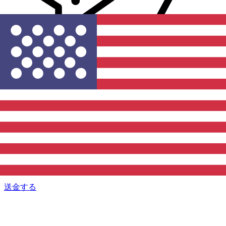
Xe 国際送金
オンラインの送金が迅速、安全、簡単に行えます。ライブの
追跡と通知に加え、柔軟な配信と支払いオプションをご利用
いただけます。
送金する