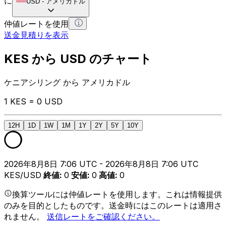
に
USD
-
アメリカドル
仲値レートを使用
送金見積りを表示
KES から USD のチャート
ケニアシリング から アメリカドル
1 KES = 0 USD
12H
1D
1W
1M
1Y
2Y
5Y
10Y
2026年8月8日 7:06 UTC - 2026年8月8日 7:06 UTC
KES/USD
終値
:
0
安値
:
0
高値
:
0
換算ツールには仲値レートを使用します。これは情報提供
のみを目的としたものです。送金時にはこのレートは適用さ
れません。
送信レートをご確認ください。