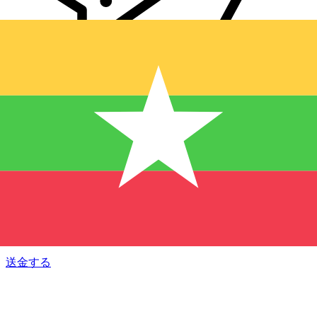
Xe 国際送金
オンラインの送金が迅速、安全、簡単に行えます。ライブの
追跡と通知に加え、柔軟な配信と支払いオプションをご利用
いただけます。
送金する