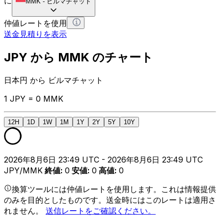
に
MMK
-
ビルマチャット
仲値レートを使用
送金見積りを表示
JPY から MMK のチャート
日本円 から ビルマチャット
1 JPY = 0 MMK
12H
1D
1W
1M
1Y
2Y
5Y
10Y
2026年8月6日 23:49 UTC - 2026年8月6日 23:49 UTC
JPY/MMK
終値
:
0
安値
:
0
高値
:
0
換算ツールには仲値レートを使用します。これは情報提供
のみを目的としたものです。送金時にはこのレートは適用さ
れません。
送信レートをご確認ください。