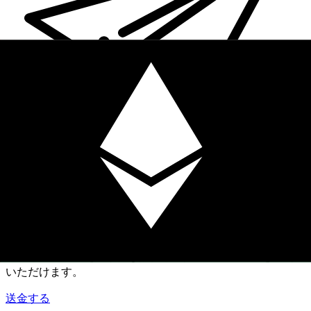
Xe 国際送金
オンラインの送金が迅速、安全、簡単に行えます。ライブの
追跡と通知に加え、柔軟な配信と支払いオプションをご利用
いただけます。
送金する