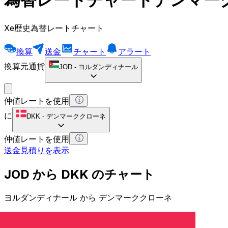
Xe歴史為替レートチャート
換算
送金
チャート
アラート
換算元通貨
JOD
-
ヨルダンディナール
仲値レートを使用
に
DKK
-
デンマーククローネ
仲値レートを使用
送金見積りを表示
JOD から DKK のチャート
ヨルダンディナール から デンマーククローネ
1 JOD = 0 DKK