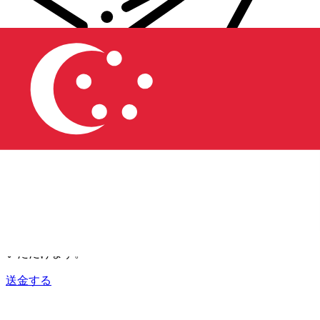
Xe 国際送金
オンラインの送金が迅速、安全、簡単に行えます。ライブの
追跡と通知に加え、柔軟な配信と支払いオプションをご利用
いただけます。
送金する