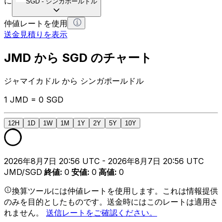
に
SGD
-
シンガポールドル
仲値レートを使用
送金見積りを表示
JMD から SGD のチャート
ジャマイカドル から シンガポールドル
1 JMD = 0 SGD
12H
1D
1W
1M
1Y
2Y
5Y
10Y
2026年8月7日 20:56 UTC - 2026年8月7日 20:56 UTC
JMD/SGD
終値
:
0
安値
:
0
高値
:
0
換算ツールには仲値レートを使用します。これは情報提供
のみを目的としたものです。送金時にはこのレートは適用さ
れません。
送信レートをご確認ください。