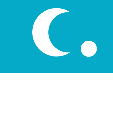
12H
1D
1W
1M
1Y
2Y
5Y
10Y
2026年8月8日 16:01 UTC - 2026年8月8日 16:01 UTC
IQD/UZS
終値
:
0
安値
:
0
高値
:
0
換算ツールには仲値レートを使用します。これは情報提供
人気の アメリカドル (USD) ペア
為替情報
IQD
-
イラクディナール
More
イラクディナール
info