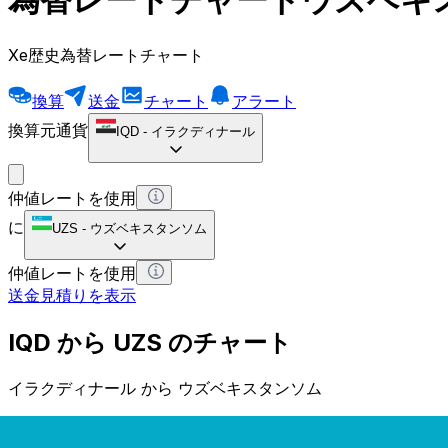
Xe歴史為替レートチャート
換算
送金
チャート
アラート
換算元通貨
IQD
-
イラクディナール
仲値レートを使用
に
UZS
-
ウズベキスタンソム
仲値レートを使用
送金見積りを表示
IQD から UZS のチャート
イラクディナール から ウズベキスタンソム
1 IQD = 0 UZS