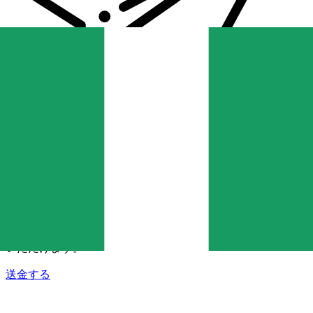
Xe 国際送金
オンラインの送金が迅速、安全、簡単に行えます。ライブの
追跡と通知に加え、柔軟な配信と支払いオプションをご利用
いただけます。
送金する