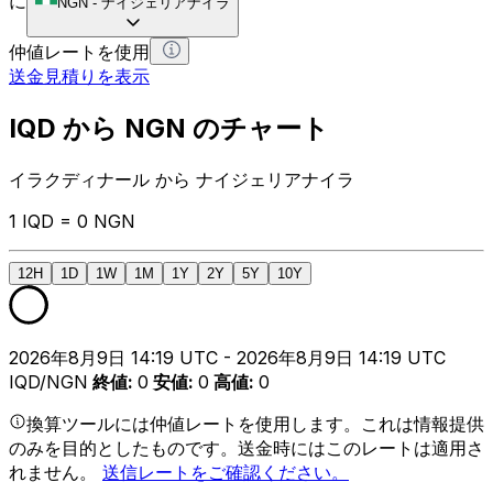
に
NGN
-
ナイジェリアナイラ
仲値レートを使用
送金見積りを表示
IQD から NGN のチャート
イラクディナール から ナイジェリアナイラ
1 IQD = 0 NGN
12H
1D
1W
1M
1Y
2Y
5Y
10Y
2026年8月9日 14:19 UTC - 2026年8月9日 14:19 UTC
IQD/NGN
終値
:
0
安値
:
0
高値
:
0
換算ツールには仲値レートを使用します。これは情報提供
のみを目的としたものです。送金時にはこのレートは適用さ
れません。
送信レートをご確認ください。