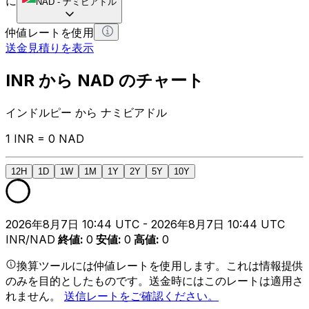
に
NAD
-
ナミビアドル
仲値レートを使用
送金見積りを表示
INR から NAD のチャート
インドルピー から ナミビアドル
1 INR = 0 NAD
12H
1D
1W
1M
1Y
2Y
5Y
10Y
2026年8月7日 10:44 UTC - 2026年8月7日 10:44 UTC
INR/NAD
終値
:
0
安値
:
0
高値
:
0
換算ツールには仲値レートを使用します。これは情報提供
のみを目的としたものです。送金時にはこのレートは適用さ
れません。
送信レートをご確認ください。