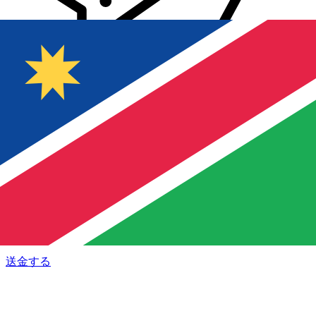
Xe 国際送金
オンラインの送金が迅速、安全、簡単に行えます。ライブの
追跡と通知に加え、柔軟な配信と支払いオプションをご利用
いただけます。
送金する