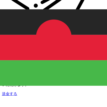
Xe 国際送金
オンラインの送金が迅速、安全、簡単に行えます。ライブの
追跡と通知に加え、柔軟な配信と支払いオプションをご利用
いただけます。
送金する