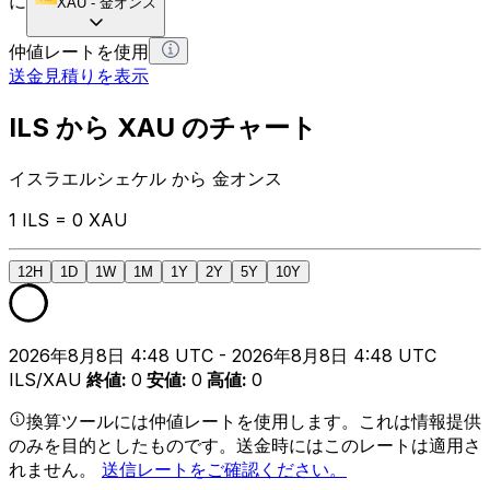
に
XAU
-
金オンス
仲値レートを使用
送金見積りを表示
ILS から XAU のチャート
イスラエルシェケル から 金オンス
1 ILS = 0 XAU
12H
1D
1W
1M
1Y
2Y
5Y
10Y
2026年8月8日 4:48 UTC - 2026年8月8日 4:48 UTC
ILS/XAU
終値
:
0
安値
:
0
高値
:
0
換算ツールには仲値レートを使用します。これは情報提供
のみを目的としたものです。送金時にはこのレートは適用さ
れません。
送信レートをご確認ください。