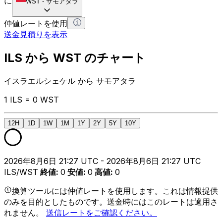
に
WST
-
サモアタラ
仲値レートを使用
送金見積りを表示
ILS から WST のチャート
イスラエルシェケル から サモアタラ
1 ILS = 0 WST
12H
1D
1W
1M
1Y
2Y
5Y
10Y
2026年8月6日 21:27 UTC - 2026年8月6日 21:27 UTC
ILS/WST
終値
:
0
安値
:
0
高値
:
0
換算ツールには仲値レートを使用します。これは情報提供
のみを目的としたものです。送金時にはこのレートは適用さ
れません。
送信レートをご確認ください。