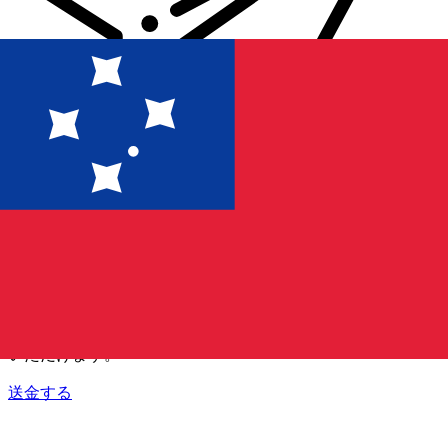
Xe 国際送金
オンラインの送金が迅速、安全、簡単に行えます。ライブの
追跡と通知に加え、柔軟な配信と支払いオプションをご利用
いただけます。
送金する