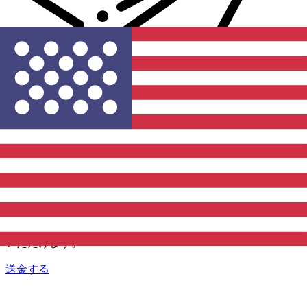
Xe 国際送金
オンラインの送金が迅速、安全、簡単に行えます。ライブの
追跡と通知に加え、柔軟な配信と支払いオプションをご利用
いただけます。
送金する