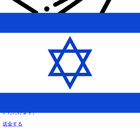
Xe 国際送金
オンラインの送金が迅速、安全、簡単に行えます。ライブの
追跡と通知に加え、柔軟な配信と支払いオプションをご利用
いただけます。
送金する