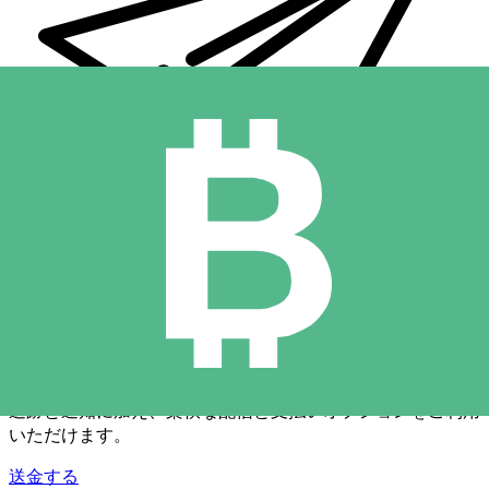
Xe 国際送金
オンラインの送金が迅速、安全、簡単に行えます。ライブの
追跡と通知に加え、柔軟な配信と支払いオプションをご利用
いただけます。
送金する