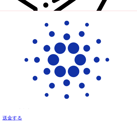
Xe 国際送金
オンラインの送金が迅速、安全、簡単に行えます。ライブの
追跡と通知に加え、柔軟な配信と支払いオプションをご利用
いただけます。
送金する