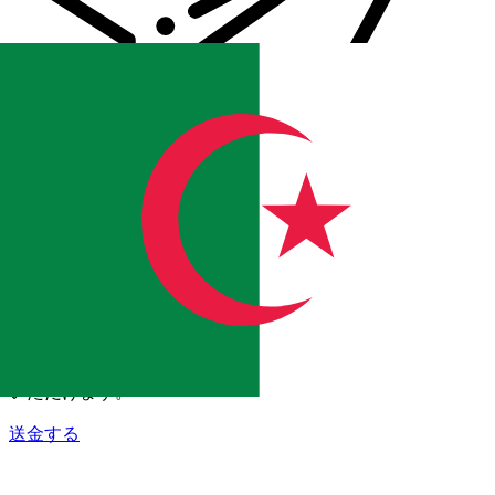
Xe 国際送金
オンラインの送金が迅速、安全、簡単に行えます。ライブの
追跡と通知に加え、柔軟な配信と支払いオプションをご利用
いただけます。
送金する