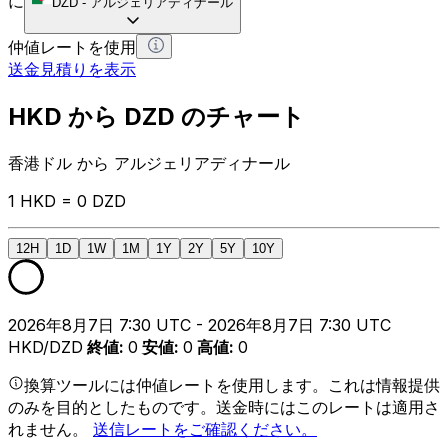
に
DZD
-
アルジェリアディナール
仲値レートを使用
送金見積りを表示
HKD から DZD のチャート
香港ドル から アルジェリアディナール
1 HKD = 0 DZD
12H
1D
1W
1M
1Y
2Y
5Y
10Y
2026年8月7日 7:30 UTC - 2026年8月7日 7:30 UTC
HKD/DZD
終値
:
0
安値
:
0
高値
:
0
換算ツールには仲値レートを使用します。これは情報提供
のみを目的としたものです。送金時にはこのレートは適用さ
れません。
送信レートをご確認ください。