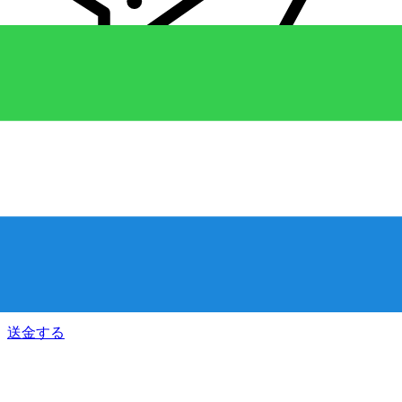
Xe 国際送金
オンラインの送金が迅速、安全、簡単に行えます。ライブの
追跡と通知に加え、柔軟な配信と支払いオプションをご利用
いただけます。
送金する