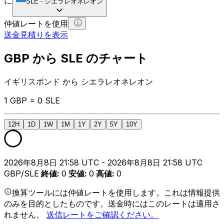
に
SLE
-
シエラレオネレオン
仲値レートを使用
送金見積りを表示
GBP から SLE のチャート
イギリスポンド から シエラレオネレオン
1 GBP = 0 SLE
12H
1D
1W
1M
1Y
2Y
5Y
10Y
2026年8月8日 21:58 UTC - 2026年8月8日 21:58 UTC
GBP/SLE
終値
:
0
安値
:
0
高値
:
0
換算ツールには仲値レートを使用します。これは情報提供
のみを目的としたものです。送金時にはこのレートは適用さ
れません。
送信レートをご確認ください。